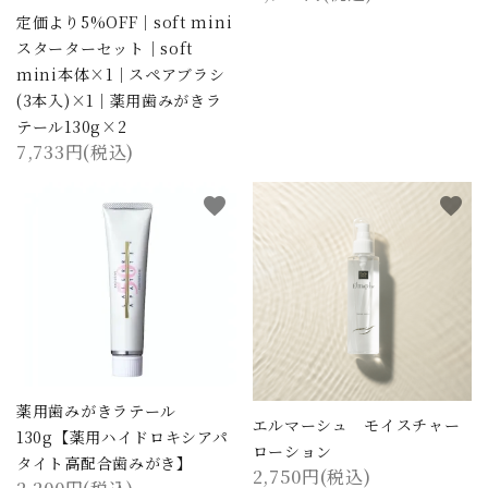
定価より5%OFF｜soft mini
スターターセット｜soft
mini本体×1｜スペアブラシ
(3本入)×1｜薬用歯みがきラ
テール130g×2
7,733円(税込)
favorite
favorite
薬用歯みがきラテール
エルマーシュ モイスチャー
130g【薬用ハイドロキシアパ
ローション
タイト高配合歯みがき】
2,750円(税込)