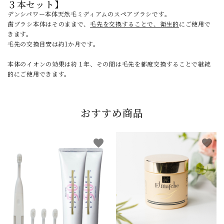
３本セット】
デンシパワー本体天然毛ミディアムのスペアブラシです。
歯ブラシ本体はそのままで、
毛先を交換することで、衛生的
にご使用で
きます。
毛先の交換目安は約1か月です。
本体のイオンの効果は約１年、その間は毛先を都度交換することで継続
的にご使用できます。
おすすめ商品
favorite
favorite