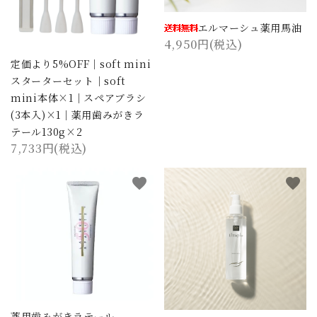
エルマーシュ薬用馬油
4,950円(税込)
定価より5%OFF｜soft mini
スターターセット｜soft
mini本体×1｜スペアブラシ
(3本入)×1｜薬用歯みがきラ
テール130g×2
7,733円(税込)
favorite
favorite
薬用歯みがきラテール