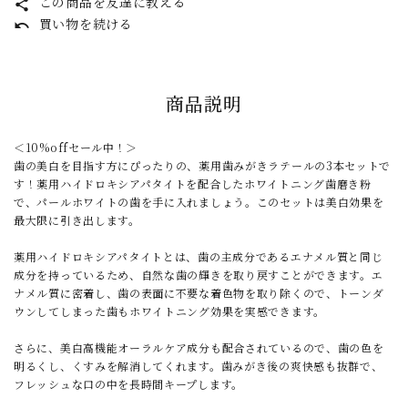
この商品を友達に教える
share
買い物を続ける
undo
商品説明
＜10%offセール中！＞
歯の美白を目指す方にぴったりの、薬用歯みがきラテールの3本セットで
す！薬用ハイドロキシアパタイトを配合したホワイトニング歯磨き粉
で、パールホワイトの歯を手に入れましょう。このセットは美白効果を
最大限に引き出します。
薬用ハイドロキシアパタイトとは、歯の主成分であるエナメル質と同じ
成分を持っているため、自然な歯の輝きを取り戻すことができます。エ
ナメル質に密着し、歯の表面に不要な着色物を取り除くので、トーンダ
ウンしてしまった歯もホワイトニング効果を実感できます。
さらに、美白高機能オーラルケア成分も配合されているので、歯の色を
明るくし、くすみを解消してくれます。歯みがき後の爽快感も抜群で、
フレッシュな口の中を長時間キープします。