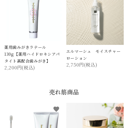
薬用歯みがきラテール
エルマーシュ モイスチャー
130g【薬用ハイドロキシアパ
ローション
タイト高配合歯みがき】
2,750円(税込)
2,200円(税込)
売れ筋商品
favorite
favorite