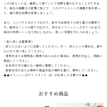
この3本セットは、継続して使うことで効果を最大化することができま
す。毎日の歯磨きの習慣に加えて、このホワイトニング歯磨き粉を使っ
て、歯の美白効果を実感しましょう。
また、コンパクトなサイズなので、旅行や出張先でも持ち運びが簡単で
す。清涼なミントの香りが広がり、気分もリフレッシュさせてくれます。
毎日の利用シーンを大切にしながら、美しい笑顔を手に入れましょう。
＜取り扱い注意事項＞
- 目に入らないように注意してください。万一、目に入った場合は、速や
かに水で洗い流してください。
- 使用中または使用後に異常があらわれた場合は、使用を中止し、医師に
相談してください。
- 乳幼児の手の届かない場所に保管してください。
- 直射日光の当たる場所や高温多湿の場所を避け、保存してください。
▲▲カラーミーAIアシスタント（β）が生成した文章です▲▲
おすすめ商品