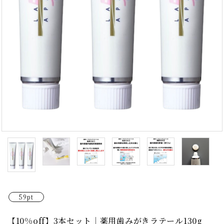
59pt
【10%off】3本セット｜薬用歯みがきラテール130g