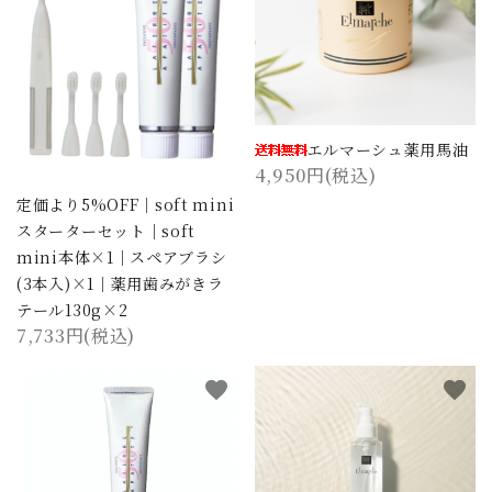
エルマーシュ薬用馬油
4,950円(税込)
定価より5%OFF｜soft mini
スターターセット｜soft
mini本体×1｜スペアブラシ
(3本入)×1｜薬用歯みがきラ
テール130g×2
7,733円(税込)
favorite
favorite