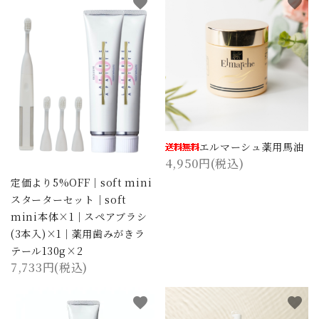
favorite
favorite
エルマーシュ薬用馬油
4,950円(税込)
定価より5%OFF｜soft mini
スターターセット｜soft
mini本体×1｜スペアブラシ
(3本入)×1｜薬用歯みがきラ
テール130g×2
7,733円(税込)
favorite
favorite