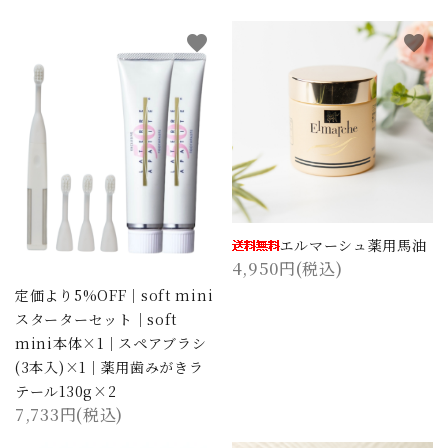
favorite
favorite
エルマーシュ薬用馬油
4,950円(税込)
定価より5%OFF｜soft mini
スターターセット｜soft
mini本体×1｜スペアブラシ
(3本入)×1｜薬用歯みがきラ
テール130g×2
7,733円(税込)