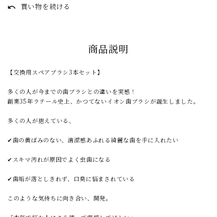
買い物を続ける
undo
商品説明
【交換用スペアブラシ3本セット】
多くの人が今までの歯ブラシとの違いを実感！
創業35年ラテール史上、かつてないイオン歯ブラシが誕生しました。
多くの人が抱えている、
✔歯の黄ばみのない、清潔感あふれる綺麗な歯を手に入れたい
✔スキマ汚れが原因でよく虫歯になる
✔歯垢が落としきれず、口臭に悩まされている
このような気持ちに向き合い、開発。