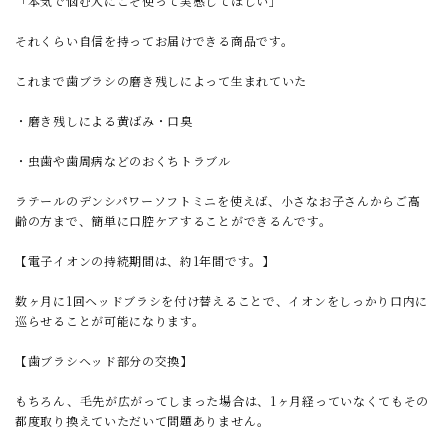
「本気で悩む人にこそ使って実感してほしい」
それくらい自信を持ってお届けできる商品です。
これまで歯ブラシの磨き残しによって生まれていた
・磨き残しによる黄ばみ・口臭
・虫歯や歯周病などのおくちトラブル
ラテールのデンシパワーソフトミニを使えば、小さなお子さんからご高
齢の方まで、簡単に口腔ケアすることができるんです。
【電子イオンの持続期間は、約1年間です。】
数ヶ月に1回ヘッドブラシを付け替えることで、イオンをしっかり口内に
巡らせることが可能になります。
【歯ブラシヘッド部分の交換】
もちろん、毛先が広がってしまった場合は、1ヶ月経っていなくてもその
都度取り換えていただいて問題ありません。