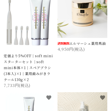
エルマーシュ薬用馬油
4,950円(税込)
定価より5%OFF｜soft mini
スターターセット｜soft
mini本体×1｜スペアブラシ
(3本入)×1｜薬用歯みがきラ
テール130g×2
7,733円(税込)
favorite
favorite